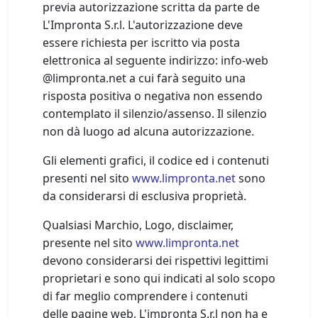
previa autorizzazione scritta da parte de
L'Impronta S.r.l. L'autorizzazione deve
essere richiesta per iscritto via posta
elettronica al seguente indirizzo:
i
n
f
o
-
w
e
b
@
l
i
m
p
r
o
n
t
a
.
n
e
t
a cui farà seguito una
risposta positiva o negativa non essendo
contemplato il silenzio/assenso. Il silenzio
non dà luogo ad alcuna autorizzazione.
Gli elementi grafici, il codice ed i contenuti
presenti nel sito
www.limpronta.net
sono
da considerarsi di esclusiva proprietà.
Qualsiasi Marchio, Logo, disclaimer,
presente nel sito
www.limpronta.net
devono considerarsi dei rispettivi legittimi
proprietari e sono qui indicati al solo scopo
di far meglio comprendere i contenuti
delle pagine web, L'impronta S.r.l non ha e