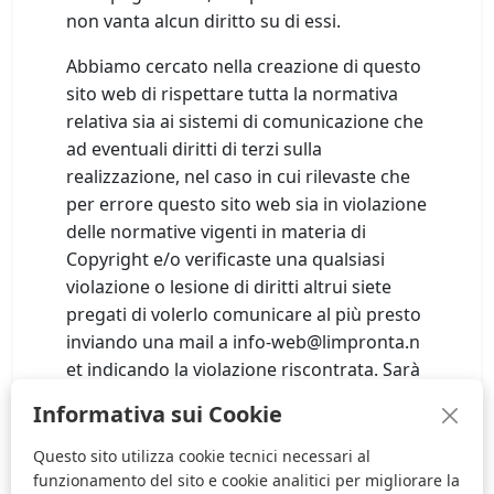
non vanta alcun diritto su di essi.
Abbiamo cercato nella creazione di questo
sito web di rispettare tutta la normativa
relativa sia ai sistemi di comunicazione che
ad eventuali diritti di terzi sulla
realizzazione, nel caso in cui rilevaste che
per errore questo sito web sia in violazione
delle normative vigenti in materia di
Copyright e/o verificaste una qualsiasi
violazione o lesione di diritti altrui siete
pregati di volerlo comunicare al più presto
inviando una mail a
i
n
f
o
-
w
e
b
@
l
i
m
p
r
o
n
t
a
.
n
e
t
indicando la violazione riscontrata. Sarà
nostra premura rimuovere
Informativa sui Cookie
immediatamente il contenuto incriminato.
Questo sito utilizza cookie tecnici necessari al
funzionamento del sito e cookie analitici per migliorare la