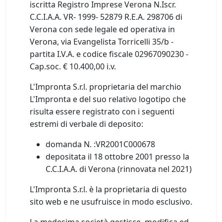
iscritta Registro Imprese Verona N.Iscr.
C.C.I.A.A. VR- 1999- 52879 R.E.A. 298706 di
Verona con sede legale ed operativa in
Verona, via Evangelista Torricelli 35/b -
partita I.V.A. e codice fiscale 02967090230 -
Cap.soc. € 10.400,00 i.v.
L'Impronta S.r.l. proprietaria del marchio
L'Impronta e del suo relativo logotipo che
risulta essere registrato con i seguenti
estremi di verbale di deposito:
domanda N. :VR2001C000678
depositata il 18 ottobre 2001 presso la
C.C.I.A.A. di Verona (rinnovata nel 2021)
L'Impronta S.r.l. è la proprietaria di questo
sito web e ne usufruisce in modo esclusivo.
La medesima società gestisce, modifica ed