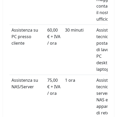
contattar
il nostro
ufficio
Assistenza su
60,00
30 minuti
Assistenz
PC presso
€ + IVA
tecnica su
cliente
/ ora
postazioni
di lavoro,
PC
desktop e
laptop
Assistenza su
75,00
1 ora
Assistenz
NAS/Server
€ + IVA
tecnica su
/ ora
server,
NAS e
apparati
di rete