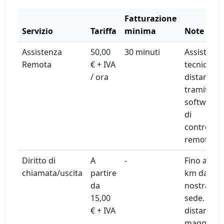
Fatturazione
Servizio
Tariffa
minima
Note
Assistenza
50,00
30 minuti
Assistenz
Remota
€ + IVA
tecnica a
/ ora
distanza
tramite
software
di
controllo
remoto
Diritto di
A
-
Fino a 15
chiamata/uscita
partire
km dalla
da
nostra
15,00
sede. Per
€ + IVA
distanze
maggiori