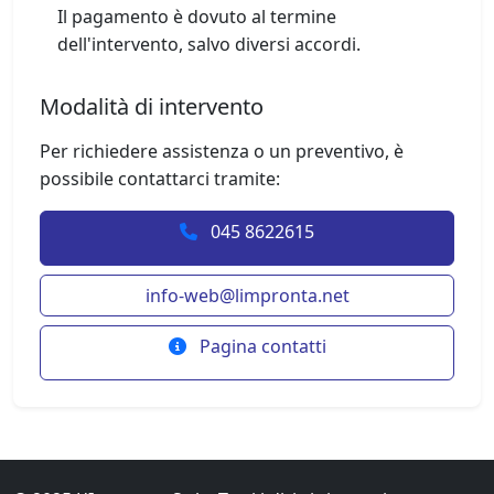
Il pagamento è dovuto al termine
dell'intervento, salvo diversi accordi.
Modalità di intervento
Per richiedere assistenza o un preventivo, è
possibile contattarci tramite:
045 8622615
i
n
f
o
-
w
e
b
@
l
i
m
p
r
o
n
t
a
.
n
e
t
Pagina contatti